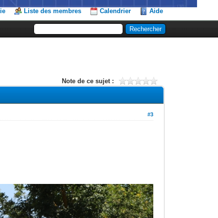
ie
Liste des membres
Calendrier
Aide
Note de ce sujet :
#3