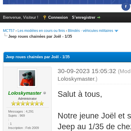
Bienvenue, Visiteur !
Connexion
S’enregistrer
MCT57
›
Les modèles en cours ou finis
›
Blindés - véhicules militaires
Jeep roues chainées par Joël - 1/35
(s))
Jeep roues chainées par Joël - 1/35
30-09-2023 15:05:32
(Modi
Loloskymaster
.)
Salut à tous,
Loloskymaster
Administrator
Messages : 4,291
Notre jeune Joël et 
Sujets : 969
:
: 1
Jeep au 1/35 de che
Inscription : Feb 2009