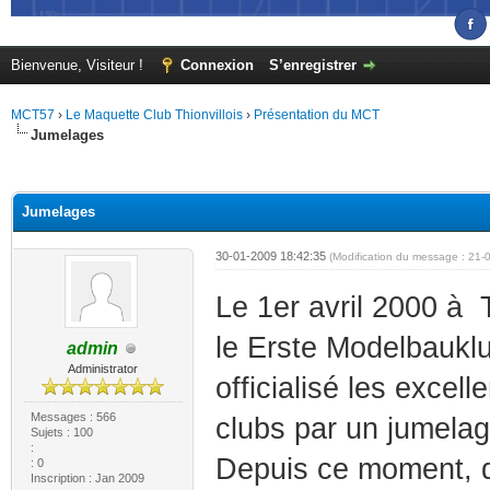
Bienvenue, Visiteur !
Connexion
S’enregistrer
MCT57
›
Le Maquette Club Thionvillois
›
Présentation du MCT
Jumelages
(s))
Jumelages
30-01-2009 18:42:35
(Modification du message : 21
Le 1er avril 2000 à T
le Erste Modelbaukl
admin
Administrator
officialisé les excel
Messages : 566
clubs par un jumelag
Sujets : 100
:
Depuis ce moment, d
: 0
Inscription : Jan 2009