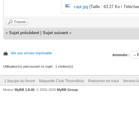
capt.jpg
(Taille : 63.27 Ko / Télécha
Trouver
«
Sujet précédent
|
Sujet suivant
»
Voir une version imprimable
Atteindre :
Utilisateur(s) parcourant ce sujet : 1 visiteur(s)
L’équipe du forum
Maquette Club Thionvillois
Retourner en haut
Version b
Moteur
MyBB 1.8.40
, © 2002-2026
MyBB Group
.