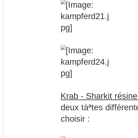
Krab - Sharkit résin
deux tàªtes différent
choisir :