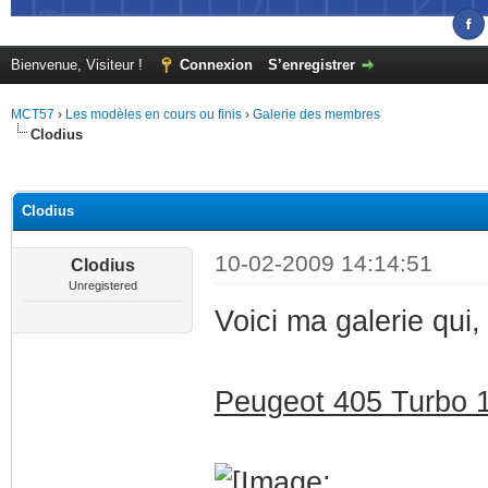
Bienvenue, Visiteur !
Connexion
S’enregistrer
MCT57
›
Les modèles en cours ou finis
›
Galerie des membres
Clodius
(s))
Clodius
10-02-2009 14:14:51
Clodius
Unregistered
Voici ma galerie qui,
Peugeot 405 Turbo 1