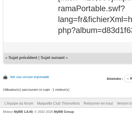
ramaPortable.swf?
lang=fr&fichierXml=h
php?album=d83d1f63
«
Sujet précédent
|
Sujet suivant
»
Voir une version imprimable
Atteindre :
Utilisateur(s) parcourant ce sujet : 1 visiteur(s)
L’équipe du forum
Maquette Club Thionvillois
Retourner en haut
Version b
Moteur
MyBB 1.8.40
, © 2002-2026
MyBB Group
.