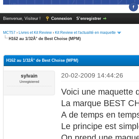
Bienvenue, Visiteur !
Connexion
S’enregistrer
MCT57
›
Livres et Kit Review
›
Kit Review et l'actualité en maquette
H162 au 1/32Â° de Best Choise (MPM)
(s))
H162 au 1/32Â° de Best Choise (MPM)
20-02-2009 14:44:26
sylvain
Unregistered
Voici une maquette q
La marque BEST CHO
A de temps en temp
Le principe est simple
On prend une maquett