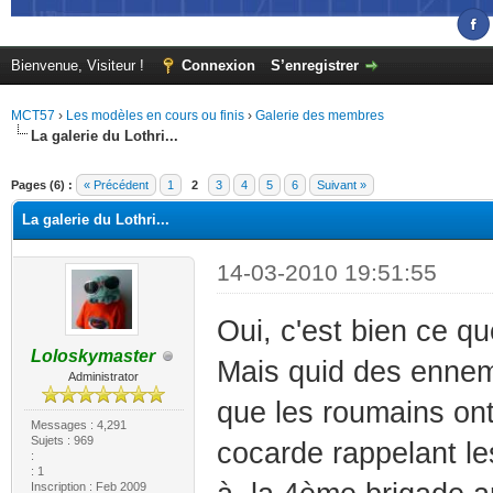
Bienvenue, Visiteur !
Connexion
S’enregistrer
MCT57
›
Les modèles en cours ou finis
›
Galerie des membres
La galerie du Lothri...
(s))
Pages (6) :
« Précédent
1
2
3
4
5
6
Suivant »
La galerie du Lothri...
14-03-2010 19:51:55
Oui, c'est bien ce qu
Loloskymaster
Mais quid des ennemi
Administrator
que les roumains ont
Messages : 4,291
Sujets : 969
cocarde rappelant les
:
: 1
Inscription : Feb 2009