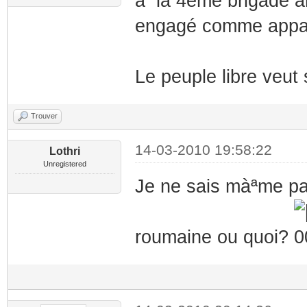
à la 4ème brigade ar
engagé comme appare
Le peuple libre veut 
Trouver
14-03-2010 19:58:22
Lothri
Unregistered
Je ne sais màªme pas
roumaine ou quoi?