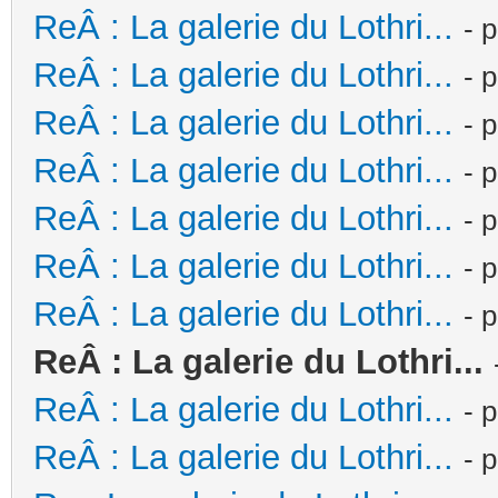
ReÂ : La galerie du Lothri...
- 
ReÂ : La galerie du Lothri...
- 
ReÂ : La galerie du Lothri...
- 
ReÂ : La galerie du Lothri...
- 
ReÂ : La galerie du Lothri...
- 
ReÂ : La galerie du Lothri...
- 
ReÂ : La galerie du Lothri...
- 
ReÂ : La galerie du Lothri...
ReÂ : La galerie du Lothri...
- 
ReÂ : La galerie du Lothri...
- 