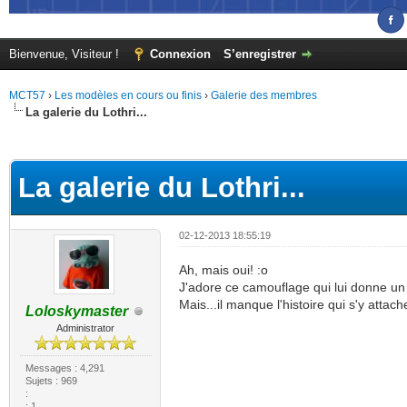
Bienvenue, Visiteur !
Connexion
S’enregistrer
MCT57
›
Les modèles en cours ou finis
›
Galerie des membres
La galerie du Lothri...
(s))
La galerie du Lothri...
02-12-2013 18:55:19
Ah, mais oui! :o
J'adore ce camouflage qui lui donne un 
Mais...il manque l'histoire qui s'y attach
Loloskymaster
Administrator
Messages : 4,291
Sujets : 969
:
: 1