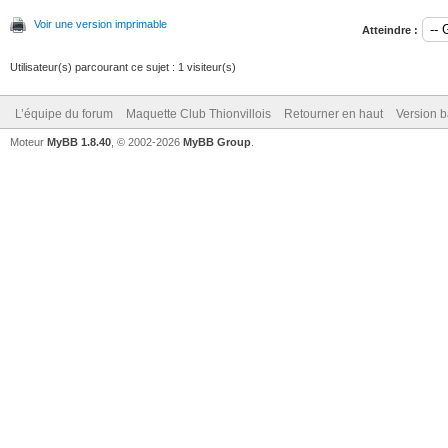
Voir une version imprimable
Atteindre :
Utilisateur(s) parcourant ce sujet : 1 visiteur(s)
L’équipe du forum
Maquette Club Thionvillois
Retourner en haut
Version b
Moteur
MyBB 1.8.40
, © 2002-2026
MyBB Group
.