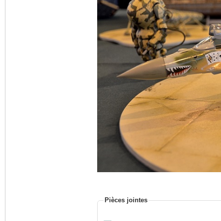
Pièces jointes