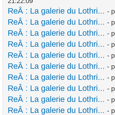
21:22:09
ReÂ : La galerie du Lothri...
- 
ReÂ : La galerie du Lothri...
- 
ReÂ : La galerie du Lothri...
- 
ReÂ : La galerie du Lothri...
- 
ReÂ : La galerie du Lothri...
- 
ReÂ : La galerie du Lothri...
- 
ReÂ : La galerie du Lothri...
- 
ReÂ : La galerie du Lothri...
- 
ReÂ : La galerie du Lothri...
- 
ReÂ : La galerie du Lothri...
- 