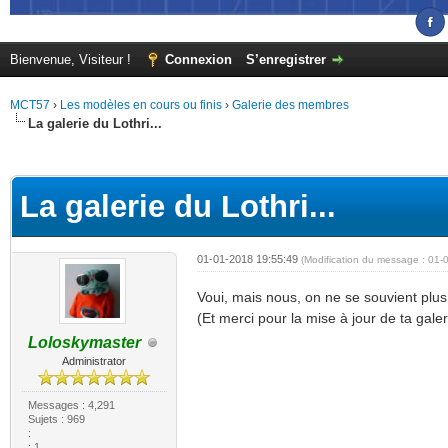
Bienvenue, Visiteur !
Connexion
S’enregistrer
MCT57
›
Les modèles en cours ou finis
›
Galerie des membres
La galerie du Lothri...
(s))
La galerie du Lothri...
01-01-2018 19:55:49
(Modification du message : 01
Voui, mais nous, on ne se souvient plus 
(Et merci pour la mise à jour de ta galer
Loloskymaster
Administrator
Messages : 4,291
Sujets : 969
:
: 1