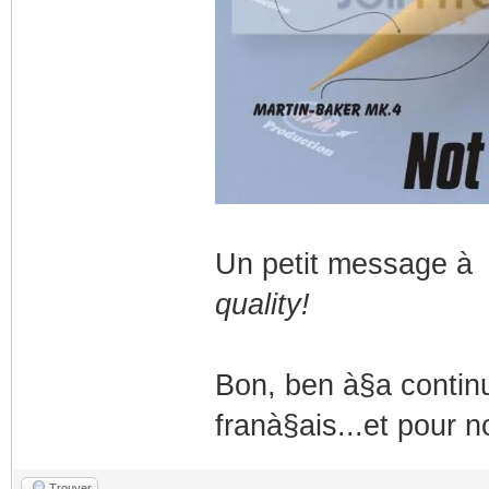
Un petit message à l
quality!
Bon, ben à§a continue
franà§ais...et pour n
Trouver