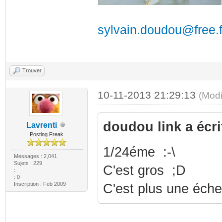
sylvain.doudou@free.f
Trouver
10-11-2013 21:29:13
(Modi
doudou link a écrit
Lavrenti
Posting Freak
1/24éme :-\
Messages : 2,041
Sujets : 229
C'est gros ;D
:
: 0
Inscription : Feb 2009
C'est plus une échel