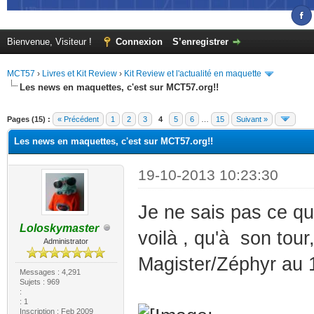
Bienvenue, Visiteur !
Connexion
S’enregistrer
MCT57
›
Livres et Kit Review
›
Kit Review et l'actualité en maquette
Les news en maquettes, c'est sur MCT57.org!!
(s))
Pages (15) :
« Précédent
1
2
3
4
5
6
…
15
Suivant »
Les news en maquettes, c'est sur MCT57.org!!
19-10-2013 10:23:30
Je ne sais pas ce qu
Loloskymaster
voilà , qu'à son to
Administrator
Magister/Zéphyr au 
Messages : 4,291
Sujets : 969
:
: 1
Inscription : Feb 2009