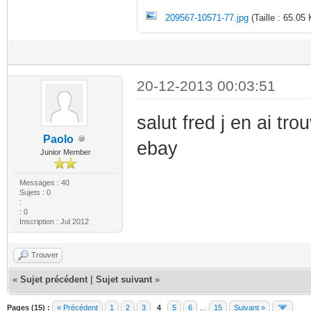
209567-10571-77.jpg
(Taille : 65.05
20-12-2013 00:03:51
salut fred j en ai t
Paolo
ebay
Junior Member
Messages : 40
Sujets : 0
:
: 0
Inscription : Jul 2012
Trouver
«
Sujet précédent
|
Sujet suivant
»
Pages (15) :
« Précédent
1
2
3
4
5
6
…
15
Suivant »