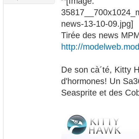
Tirée des news MPM a
http://modelweb.mod
De son cà´té, Kitty H
d'hormones! Un Sa36
Seasprite et des Co