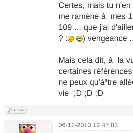
Certes, mais tu n'en f
me ramène à mes 13 
109 ... que j'ai d'ai
? :
) vengeance .
Mais cela dit, à la 
certaines références
ne peux qu'àªtre all
vie ;D ;D ;D
Trouver
06-12-2013 12:47:03