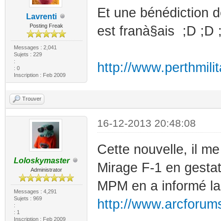
Et une bénédiction de
Lavrenti
Posting Freak
est franà§ais ;D ;D 
Messages : 2,041
Sujets : 229
:
http://www.perthmili
: 0
Inscription : Feb 2009
Trouver
16-12-2013 20:48:08
Cette nouvelle, il m
Loloskymaster
Mirage F-1 en gestat
Administrator
MPM en a informé l
Messages : 4,291
Sujets : 969
http://www.arcforums
:
: 1
Inscription : Feb 2009