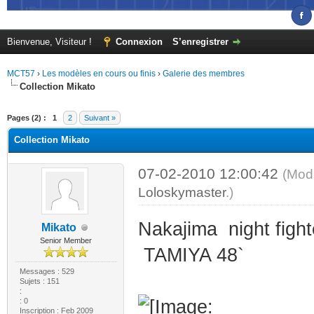
Bienvenue, Visiteur !
Connexion
S’enregistrer
MCT57
›
Les modèles en cours ou finis
›
Galerie des membres
Collection Mikato
(s))
Pages (2) :
1
2
Suivant »
Collection Mikato
07-02-2010 12:00:42
(Modi
Loloskymaster
.)
Nakajima night figh
Mikato
Senior Member
TAMIYA 48`
Messages : 529
Sujets : 151
:
: 0
Inscription : Feb 2009