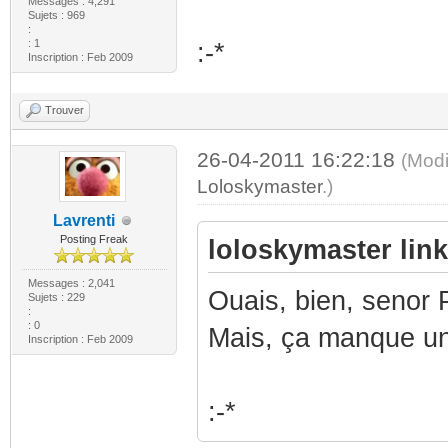
Messages : 4,291
Sujets : 969
:
: 1
:-*
Inscription : Feb 2009
Trouver
26-04-2011 16:22:18
(Modi
Loloskymaster
.)
Lavrenti
Posting Freak
loloskymaster link 
Messages : 2,041
Ouais, bien, senor 
Sujets : 229
:
: 0
Mais, ça manque un 
Inscription : Feb 2009
:-*