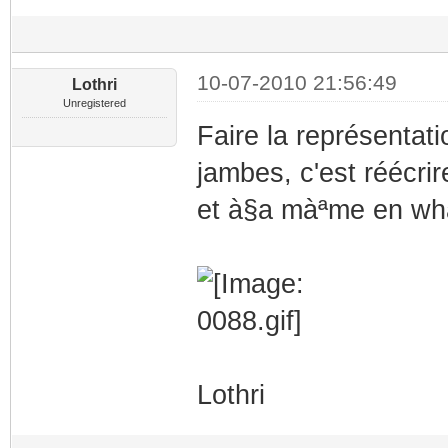
10-07-2010 21:56:49
Lothri
Unregistered
Faire la représentati
jambes, c'est réécrir
et à§a màªme en what
Lothri