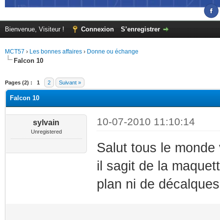
Bienvenue, Visiteur !
Connexion
S’enregistrer
MCT57
›
Les bonnes affaires
›
Donne ou échange
Falcon 10
(s))
Pages (2) :
1
2
Suivant »
Falcon 10
10-07-2010 11:10:14
sylvain
Unregistered
Salut tous le monde 
il sagit de la maqu
plan ni de décalques