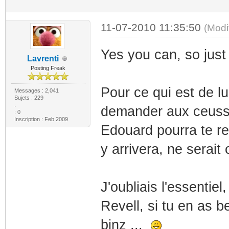
11-07-2010 11:35:50
(Modi
Yes you can, so just 
Lavrenti
Posting Freak
Pour ce qui est de lu
Messages : 2,041
Sujets : 229
:
demander aux ceusse
: 0
Inscription : Feb 2009
Edouard pourra te re
y arrivera, ne serait 
J'oubliais l'essentiel
Revell, si tu en as b
binz ...