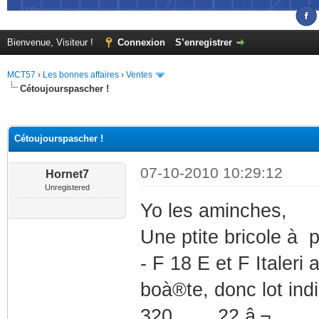
Bienvenue, Visiteur !
Connexion
S’enregistrer
MCT57
›
Les bonnes affaires
›
Ventes
Cétoujourspascher !
(s))
Cétoujourspascher !
07-10-2010 10:29:12
Hornet7
Unregistered
Yo les aminches,
Une ptite bricole à p
- F 18 E et F Italer
boà®te, donc lot ind
320....... 22 â‚¬