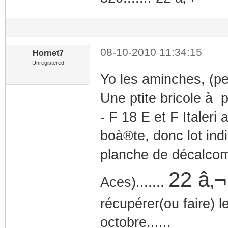
08-10-2010 11:34:15
Hornet7
Unregistered
Yo les aminches, (pet
Une ptite bricole à p
- F 18 E et F Italer
boà®te, donc lot ind
planche de décalco
22 â‚¬
Aces).......
récupérer(ou faire) l
octobre......