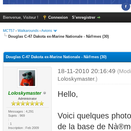
Bienvenue, Visiteur !
Connexion
S’enregistrer
MCT57
›
Walkarounds
›
Avions
Douglas C-47 Dakota ex-Marine Nationale - Nà®mes (30)
(s))
Douglas C-47 Dakota ex-Marine Nationale - Nà®mes (30)
18-11-2010 20:16:49
(Modi
Loloskymaster
.)
Hello,
Loloskymaster
Administrator
Messages : 4,291
Voici quelques photo
Sujets : 969
:
: 1
de la base de Nà®m
Inscription : Feb 2009