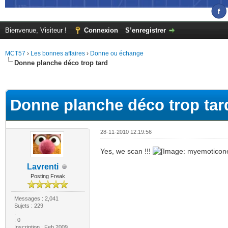
Bienvenue, Visiteur !
Connexion
S’enregistrer
MCT57
›
Les bonnes affaires
›
Donne ou échange
Donne planche déco trop tard
(s))
Donne planche déco trop tar
28-11-2010 12:19:56
Yes, we scan !!!
Lavrenti
Posting Freak
Messages : 2,041
Sujets : 229
:
: 0
Inscription : Feb 2009