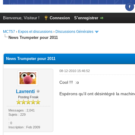
Bienvenue, Visiteur !
Connexion
S’enregistrer
MCT57
›
Expos et discussions
›
Discussions Générales
News Trumpeter pour 2011
(s))
News Trumpeter pour 2011
08-12-2010 15:46:52
Cool !!! :o
Lavrenti
Espérons qu'il ont désintégré la machin
Posting Freak
Messages : 2,041
Sujets : 229
:
: 0
Inscription : Feb 2009