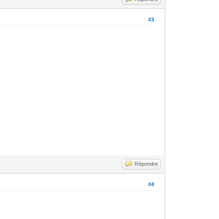
#3
Répondre
#4