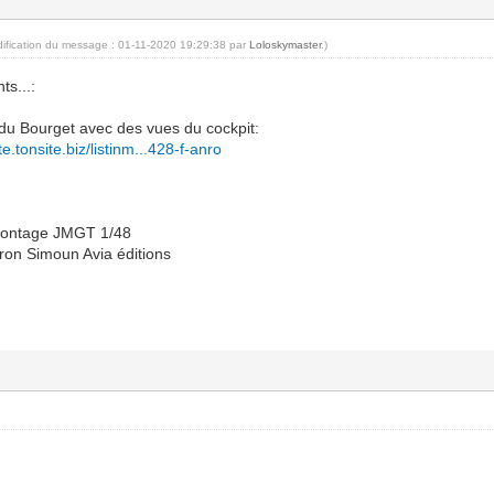
dification du message : 01-11-2020 19:29:38 par
Loloskymaster
.)
ts...:
u Bourget avec des vues du cockpit:
.tonsite.biz/listinm...428-f-anro
montage JMGT 1/48
on Simoun Avia éditions