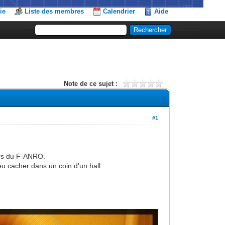
ie
Liste des membres
Calendrier
Aide
Note de ce sujet :
#1
urs du F-ANRO.
u cacher dans un coin d'un hall.