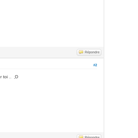
Répondre
#2
 toi .. ;D
Répondre