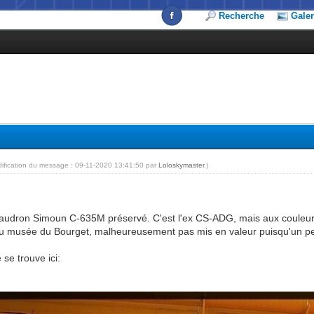
Recherche
Galer
dification du message : 09-11-2020 13:41:50 par
Loloskymaster
.)
 Caudron Simoun C-635M préservé. C'est l'ex CS-ADG, mais aux coule
 au musée du Bourget, malheureusement pas mis en valeur puisqu'un pe
 se trouve ici: