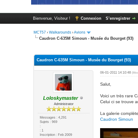
Bienvenue, Visiteur !
Connexion
S’enregistrer
MCT57
›
Walkarounds
›
Avions
Caudron C-635M Simoun - Musée du Bourget (93)
Moyenne : 0 (0 vote(s))
1
2
3
4
5
Caudron C-635M Simoun - Musée du Bourget (93)
06-01-2011 14:10:48
(Mo
Salut,
Voici un très rare
Loloskymaster
Celui ci se trouve
Administrator
La galerie complète
Messages : 4,291
Caudron Simoun
Sujets : 969
:
: 1
Inscription : Feb 2009