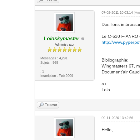
07-02-2011 10:03:14
(Mo
Des liens intéressan
Le C-630 F-ANRO d
Loloskymaster
http://www.pyperpote
Administrator
Messages : 4,291
Bibliographie:
Sujets : 969
Wingmasters 67, 
:
: 1
Document'air Caudr
Inscription : Feb 2009
a+
Lolo
Trouver
09-11-2020 13:42:56
Hello,