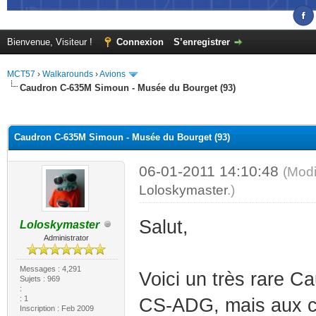
Bienvenue, Visiteur !
Connexion
S’enregistrer
MCT57
›
Walkarounds
›
Avions
Caudron C-635M Simoun - Musée du Bourget (93)
(s))
Caudron C-635M Simoun - Musée du Bourget (93)
06-01-2011 14:10:48
(Modi
Loloskymaster
.)
Salut,
Loloskymaster
Administrator
Messages : 4,291
Voici un très rare C
Sujets : 969
:
: 1
CS-ADG, mais aux c
Inscription : Feb 2009