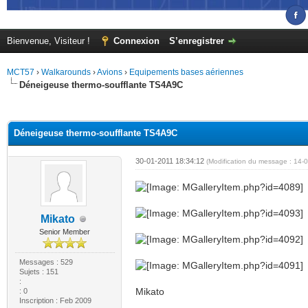
Bienvenue, Visiteur !
Connexion
S’enregistrer
MCT57
›
Walkarounds
›
Avions
›
Equipements bases aériennes
Déneigeuse thermo-soufflante TS4A9C
(s))
Déneigeuse thermo-soufflante TS4A9C
30-01-2011 18:34:12
(Modification du message : 14-
Mikato
Senior Member
Messages : 529
Sujets : 151
:
Mikato
: 0
Inscription : Feb 2009