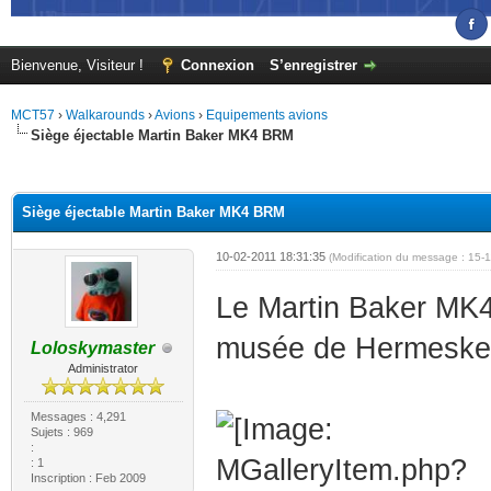
Bienvenue, Visiteur !
Connexion
S’enregistrer
MCT57
›
Walkarounds
›
Avions
›
Equipements avions
Siège éjectable Martin Baker MK4 BRM
(s))
Siège éjectable Martin Baker MK4 BRM
10-02-2011 18:31:35
(Modification du message : 15-
Le Martin Baker MK4
musée de Hermeskeil
Loloskymaster
Administrator
Messages : 4,291
Sujets : 969
:
: 1
Inscription : Feb 2009