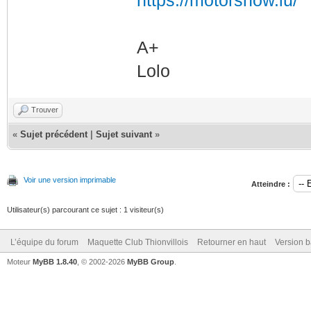
https://motorshow.lu/
A+
Lolo
Trouver
«
Sujet précédent
|
Sujet suivant
»
Voir une version imprimable
Atteindre :
Utilisateur(s) parcourant ce sujet : 1 visiteur(s)
L’équipe du forum
Maquette Club Thionvillois
Retourner en haut
Version b
Moteur
MyBB 1.8.40
, © 2002-2026
MyBB Group
.