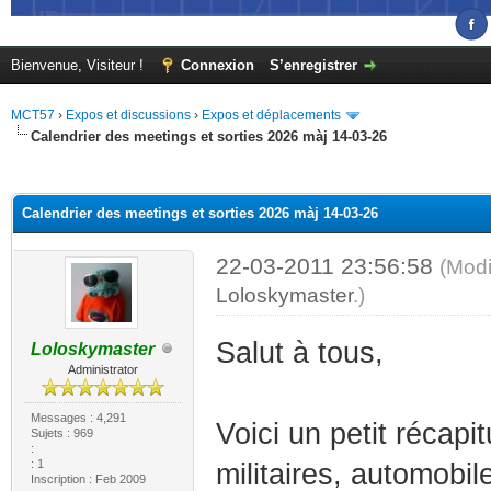
Bienvenue, Visiteur !
Connexion
S’enregistrer
MCT57
›
Expos et discussions
›
Expos et déplacements
Calendrier des meetings et sorties 2026 màj 14-03-26
(s))
Calendrier des meetings et sorties 2026 màj 14-03-26
22-03-2011 23:56:58
(Modi
Loloskymaster
.)
Salut à tous,
Loloskymaster
Administrator
Messages : 4,291
Voici un petit récapi
Sujets : 969
:
: 1
militaires, automobil
Inscription : Feb 2009