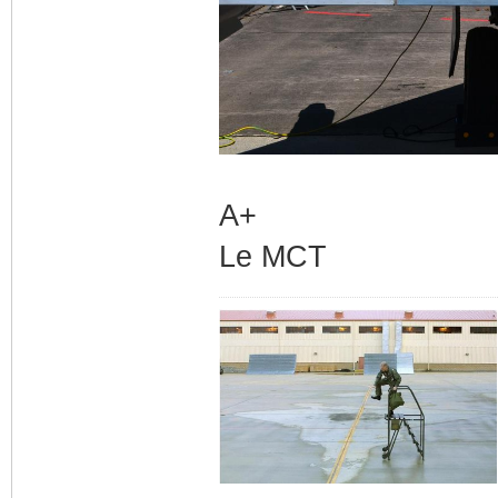
A+
Le MCT