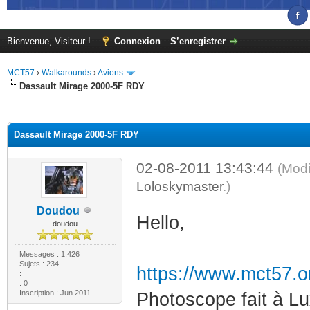
Bienvenue, Visiteur !
Connexion
S’enregistrer
MCT57
›
Walkarounds
›
Avions
Dassault Mirage 2000-5F RDY
(s))
Dassault Mirage 2000-5F RDY
02-08-2011 13:43:44
(Modi
Loloskymaster
.)
Doudou
Hello,
doudou
Messages : 1,426
Sujets : 234
https://www.mct57.
:
: 0
Inscription : Jun 2011
Photoscope fait à Lu