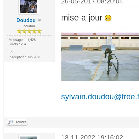
26-05-2017 08:20:04
mise a jour
Doudou
doudou
Messages : 1,426
Sujets : 234
:
: 0
Inscription : Jun 2011
sylvain.doudou@free.f
Trouver
13-11-2022 19:16:02