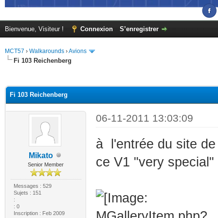
Bienvenue, Visiteur !
Connexion
S’enregistrer
MCT57
›
Walkarounds
›
Avions
Fi 103 Reichenberg
(s))
Fi 103 Reichenberg
06-11-2011 13:03:09
à l'entrée du site d
Mikato
ce V1 "very special"
Senior Member
Messages : 529
Sujets : 151
:
: 0
Inscription : Feb 2009