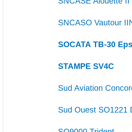
SNCASE Alouette II
SNCASO Vautour II
SOCATA TB-30 Eps
STAMPE SV4C
Sud Aviation Conco
Sud Ouest SO1221 D
SO9000 Trident