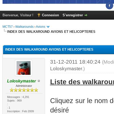
Bienvenue, Visiteur !
Connexion
S’enregistrer
MCT57
›
Walkarounds
›
Avions
INDEX DES WALKAROUND AVIONS ET HELICOPTERES
(s))
INDEX DES WALKAROUND AVIONS ET HELICOPTERES
31-12-2011 18:40:24
(Modi
Loloskymaster
.)
Liste des walkarou
Loloskymaster
Administrator
Messages : 4,291
Cliquez sur le nom d
Sujets : 969
:
: 1
désiré
Inscription : Feb 2009