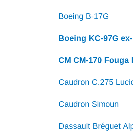
Boeing B-17G
Boeing KC-97G ex
CM CM-170 Fouga 
Caudron C.275 Luci
Caudron Simoun
Dassault Bréguet Al