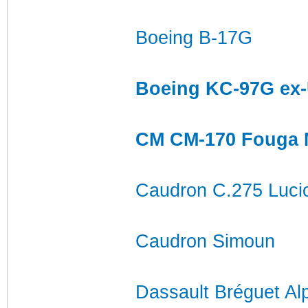
Boeing B-17G
Boeing KC-97G ex
CM CM-170 Fouga 
Caudron C.275 Luci
Caudron Simoun
Dassault Bréguet Al