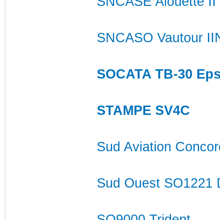
SNCASE Alouette II
SNCASO Vautour II
SOCATA TB-30 Eps
STAMPE SV4C
Sud Aviation Conco
Sud Ouest SO1221 D
SO9000 Trident