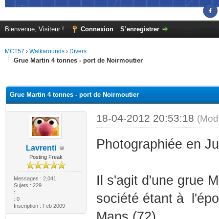
Bienvenue, Visiteur !
Connexion
S’enregistrer
MCT57
›
Walkarounds
›
Divers
Grue Martin 4 tonnes - port de Noirmoutier
(s))
Grue Martin 4 tonnes - port de Noirmoutier
18-04-2012 20:53:18
(Mod
Photographiée en Jui
Lavrenti
Posting Freak
Il s'agit d'une grue
Messages : 2,041
Sujets : 229
:
société étant à l'ép
: 0
Inscription : Feb 2009
Mans (72).