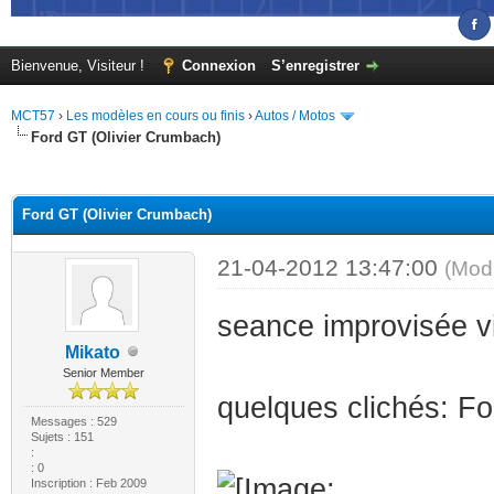
Bienvenue, Visiteur !
Connexion
S’enregistrer
MCT57
›
Les modèles en cours ou finis
›
Autos / Motos
Ford GT (Olivier Crumbach)
(s))
Ford GT (Olivier Crumbach)
21-04-2012 13:47:00
(Mod
seance improvisée vit
Mikato
Senior Member
quelques clichés: For
Messages : 529
Sujets : 151
:
: 0
Inscription : Feb 2009