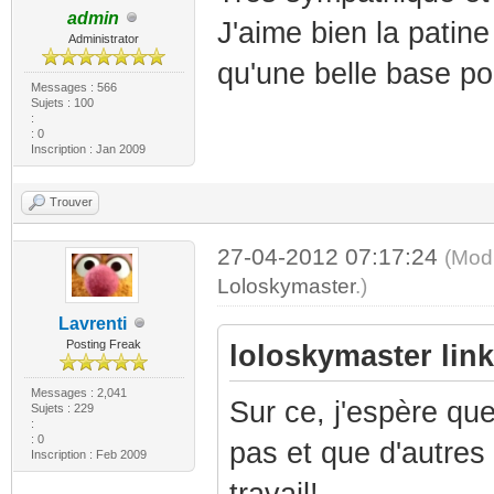
admin
J'aime bien la patin
Administrator
qu'une belle base po
Messages : 566
Sujets : 100
:
: 0
Inscription : Jan 2009
Trouver
27-04-2012 07:17:24
(Modi
Loloskymaster
.)
Lavrenti
Posting Freak
loloskymaster link 
Messages : 2,041
Sur ce, j'espère qu
Sujets : 229
:
: 0
pas et que d'autres
Inscription : Feb 2009
travail! ...