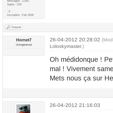
Messages : 2,041
Sujets : 229
:
: 0
Inscription : Feb 2009
Trouver
26-04-2012 20:28:02
(Modi
Hornet7
Unregistered
Loloskymaster
.)
Oh médidonque ! Peti
mal ! Vivement samed
Mets nous ça sur Hea
26-04-2012 21:16:03