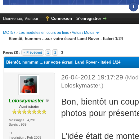
Bienvenue, Visiteur !
Connexion
S’enregistrer
MCT57
›
Les modèles en cours ou finis
›
Autos / Motos
Bientôt, hummm ...sur votre écran! Land Rover - Italeri 1/24
(s))
Pages (3) :
« Précédent
1
2
3
Bientôt, hummm ...sur votre écran! Land Rover - Italeri 1/24
26-04-2012 19:17:29
(Modi
Loloskymaster
.)
Bon, bientôt un coup
Loloskymaster
Administrator
photos pour présente
Messages : 4,291
Sujets : 969
:
: 1
L'idée était de monte
Inscription : Feb 2009