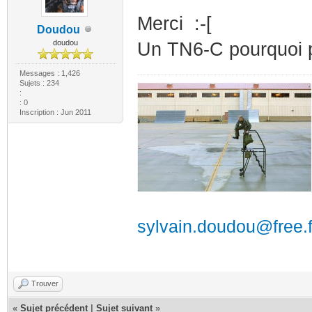
Merci :-[
Doudou
doudou
Un TN6-C pourquoi pa
Messages : 1,426
Sujets : 234
:
: 0
Inscription : Jun 2011
sylvain.doudou@free.f
Trouver
«
Sujet précédent
|
Sujet suivant
»