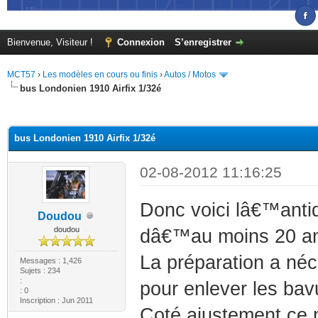
Bienvenue, Visiteur !
Connexion
S’enregistrer
MCT57
›
Les modèles en cours ou finis
›
Autos / Motos
bus Londonien 1910 Airfix 1/32é
(s))
bus Londonien 1910 Airfix 1/32é
02-08-2012 11:16:25
Donc voici lâ€™antiq
Doudou
doudou
dâ€™au moins 20 an
La préparation a néc
Messages : 1,426
Sujets : 234
:
pour enlever les bav
: 0
Inscription : Jun 2011
Coté ajustement ce n