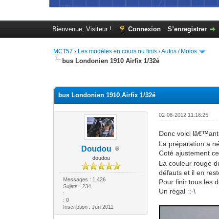
Bienvenue, Visiteur !
Connexion
S’enregistrer
MCT57
›
Les modèles en cours ou finis
›
Autos / Motos
bus Londonien 1910 Airfix 1/32é
Moyenne : 0 (0 vote(s))
1
2
3
4
5
bus Londonien 1910 Airfix 1/32é
02-08-2012 11:16:25
Donc voici lâ€™ant
La préparation a né
Doudou
Coté ajustement ce
doudou
La couleur rouge du
défauts et il en res
Messages : 1,426
Pour finir tous le
Sujets : 234
Un régal :-\
:
: 0
Inscription : Jun 2011