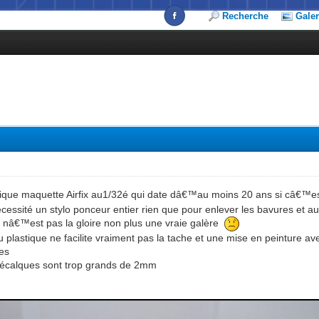
Recherche
Galer
ique maquette Airfix au1/32é qui date dâ€™au moins 20 ans si câ€™e
cessité un stylo ponceur entier rien que pour enlever les bavures et a
 nâ€™est pas la gloire non plus une vraie galère
 plastique ne facilite vraiment pas la tache et une mise en peinture av
tes
s décalques sont trop grands de 2mm