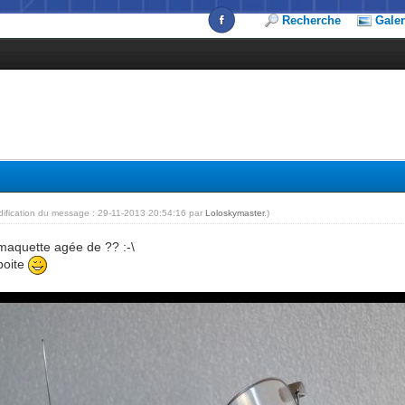
Recherche
Galer
dification du message : 29-11-2013 20:54:16 par
Loloskymaster
.)
 maquette agée de ?? :-\
boite