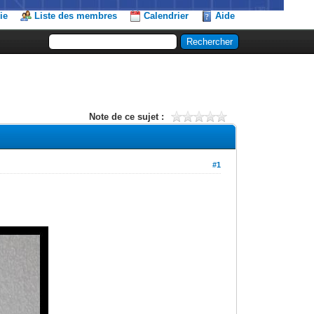
ie
Liste des membres
Calendrier
Aide
Note de ce sujet :
#1