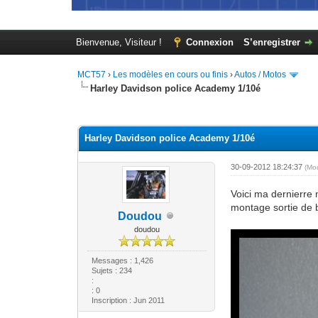
Bienvenue, Visiteur !
Connexion
S’enregistrer
MCT57
›
Les modèles en cours ou finis
›
Autos / Motos
Harley Davidson police Academy 1/10é
Moyenne : 0 (0 vote(s))
1
2
3
4
5
Harley Davidson police Academy 1/10é
30-09-2012 18:24:37
(Mo
Voici ma dernierre
montage sortie de 
Doudou
doudou
Messages : 1,426
Sujets : 234
:
: 0
Inscription : Jun 2011