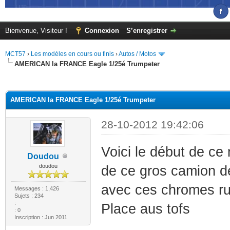
Bienvenue, Visiteur !
Connexion
S’enregistrer
MCT57
›
Les modèles en cours ou finis
›
Autos / Motos
AMERICAN la FRANCE Eagle 1/25é Trumpeter
(s))
AMERICAN la FRANCE Eagle 1/25é Trumpeter
28-10-2012 19:42:06
Voici le début de c
Doudou
doudou
de ce gros camion d
avec ces chromes ru
Messages : 1,426
Sujets : 234
:
Place aus tofs
: 0
Inscription : Jun 2011