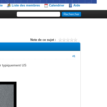
ie
Liste des membres
Calendrier
Aide
Note de ce sujet :
#1
er typiquement US