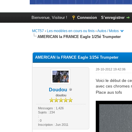
Bienvenue, Visiteur !
Connexion
S’enregistrer
MCT57
›
Les modèles en cours ou finis
›
Autos / Motos
AMERICAN la FRANCE Eagle 1/25é Trumpeter
Moyenne : 0 (0 vote(s))
1
2
3
4
5
AMERICAN la FRANCE Eagle 1/25é Trumpeter
28-10-2012 19:42:06
Voici le début de 
avec ces chromes r
Doudou
Place aus tofs
doudou
Messages : 1,426
Sujets : 234
:
: 0
Inscription : Jun 2011