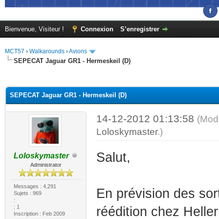
Bienvenue, Visiteur !
Connexion
S’enregistrer
MCT57
›
Walkarounds
›
Avions
SEPECAT Jaguar GR1 - Hermeskeil (D)
(s))
SEPECAT Jaguar GR1 - Hermeskeil (D)
14-12-2012 01:13:58
(Modi
Loloskymaster
.)
Salut,
Loloskymaster
Administrator
Messages : 4,291
En prévision des sor
Sujets : 969
:
: 1
réédition chez Heller
Inscription : Feb 2009