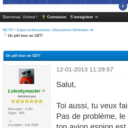
Bienvenue, Visiteur !
Connexion
S’enregistrer
MCT57
›
Expos et discussions
›
Discussions Générales
Un ptit tour en U2?!
(s))
Un ptit tour en U2?!
12-01-2013 11:29:57
Salut,
Loloskymaster
Administrator
Toi aussi, tu veux fa
Messages : 4,291
Sujets : 969
Pas de problème, le
:
: 1
ton avion espion est 
Inscription : Feb 2009