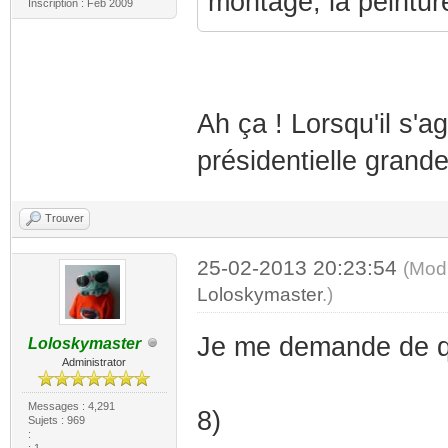
montage, la peintur
Inscription : Feb 2009
Ah ça ! Lorsqu'il s'a
présidentielle grande
Trouver
25-02-2013 20:23:54
(Modi
Loloskymaster
.)
Je me demande de qu
Loloskymaster
Administrator
Messages : 4,291
8)
Sujets : 969
:
: 1