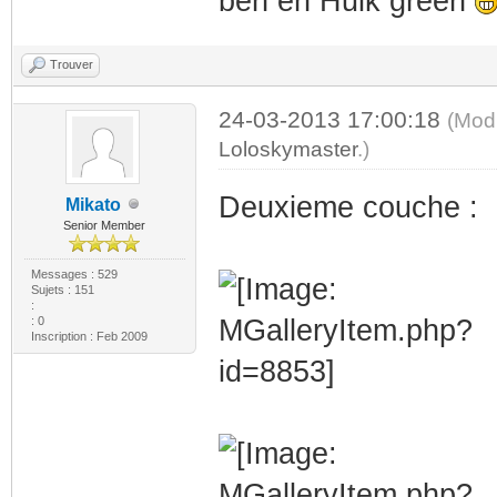
ben en Hulk green
Trouver
24-03-2013 17:00:18
(Modi
Loloskymaster
.)
Deuxieme couche :
Mikato
Senior Member
Messages : 529
Sujets : 151
:
: 0
Inscription : Feb 2009