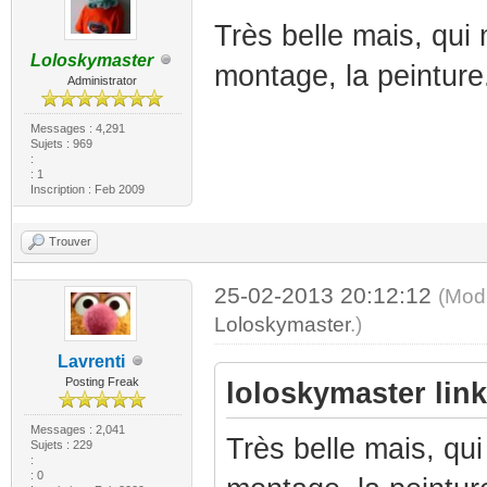
Très belle mais, qui
Loloskymaster
montage, la peinture
Administrator
Messages : 4,291
Sujets : 969
:
: 1
Inscription : Feb 2009
Trouver
25-02-2013 20:12:12
(Modi
Loloskymaster
.)
Lavrenti
Posting Freak
loloskymaster link 
Messages : 2,041
Très belle mais, qu
Sujets : 229
:
: 0