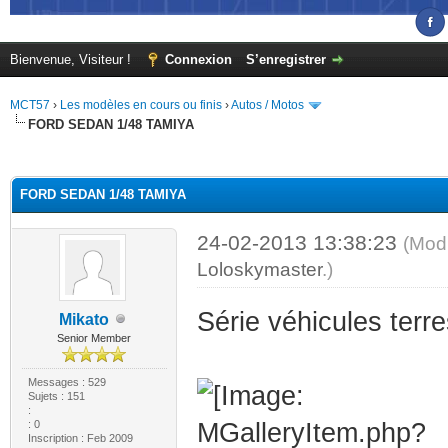
Bienvenue, Visiteur !
Connexion
S’enregistrer
MCT57
›
Les modèles en cours ou finis
›
Autos / Motos
FORD SEDAN 1/48 TAMIYA
(s))
FORD SEDAN 1/48 TAMIYA
24-02-2013 13:38:23
(Modi
Loloskymaster
.)
Série véhicules terr
Mikato
Senior Member
Messages : 529
Sujets : 151
:
: 0
Inscription : Feb 2009