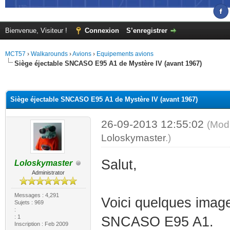
Bienvenue, Visiteur !
Connexion
S’enregistrer
MCT57
›
Walkarounds
›
Avions
›
Equipements avions
Siège éjectable SNCASO E95 A1 de Mystère IV (avant 1967)
(s))
Siège éjectable SNCASO E95 A1 de Mystère IV (avant 1967)
26-09-2013 12:55:02
(Modi
Loloskymaster
.)
Salut,
Loloskymaster
Administrator
Messages : 4,291
Voici quelques image
Sujets : 969
:
: 1
SNCASO E95 A1.
Inscription : Feb 2009