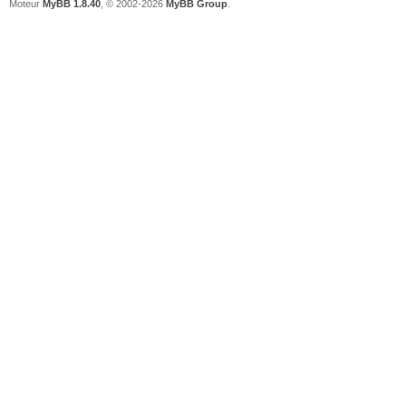
Moteur
MyBB 1.8.40
, © 2002-2026
MyBB Group
.