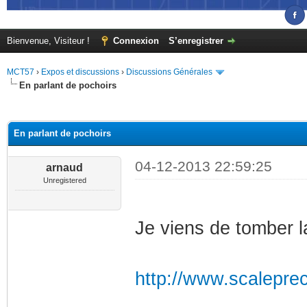
Bienvenue, Visiteur !
Connexion
S’enregistrer
MCT57
›
Expos et discussions
›
Discussions Générales
En parlant de pochoirs
(s))
En parlant de pochoirs
04-12-2013 22:59:25
arnaud
Unregistered
Je viens de tomber l
http://www.scaleprec