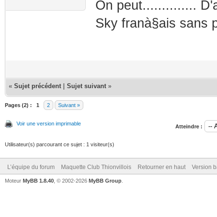
On peut.............. 
Sky franà§ais sans por
«
Sujet précédent
|
Sujet suivant
»
Pages (2) :
1
2
Suivant »
Voir une version imprimable
Atteindre :
Utilisateur(s) parcourant ce sujet : 1 visiteur(s)
L’équipe du forum
Maquette Club Thionvillois
Retourner en haut
Version b
Moteur
MyBB 1.8.40
, © 2002-2026
MyBB Group
.