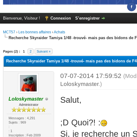
Bienvenue, Visiteur !
Connexion
S’enregistrer
MCT57
›
Les bonnes affaires
›
Achats
Recherche Skyraider Tamiya 1/48 -trouvé- mais pas des bidons de F
(s))
Pages (2) :
1
2
Suivant »
Recherche Skyraider Tamiya 1/48 -trouvé- mais pas des bidons de F4
07-07-2014 17:59:52
(Modi
Loloskymaster
.)
Salut,
Loloskymaster
Administrator
Messages : 4,291
;D Quoi?! :
Sujets : 969
:
: 1
Si, je recherche un 
Inscription : Feb 2009