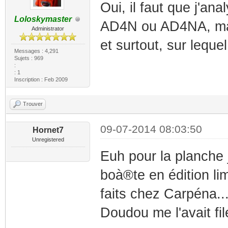
Oui, il faut que j'a
Loloskymaster
AD4N ou AD4NA, mais
Administrator
et surtout, sur leque
Messages : 4,291
Sujets : 969
:
: 1
Inscription : Feb 2009
Trouver
09-07-2014 08:03:50
Hornet7
Unregistered
Euh pour la planche je
boà®te en édition lim
faits chez Carpéna...
Doudou me l'avait fil