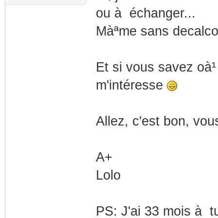
ou à échanger...
Màªme sans decalcos,
Et si vous savez oà¹
m'intéresse
Allez, c'est bon, vou
A+
Lolo
PS: J'ai 33 mois à t