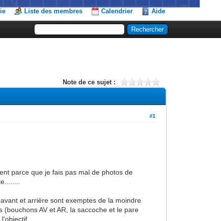
ie
Liste des membres
Calendrier
Aide
Note de ce sujet :
#1
ment parce que je fais pas mal de photos de
.......
s avant et arrière sont exemptes de la moindre
ans (bouchons AV et AR, la saccoche et le pare
l'objectif.