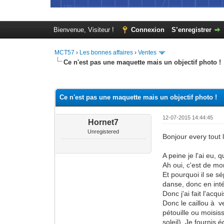
Bienvenue, Visiteur !
Connexion
S’enregistrer
MCT57
›
Les bonnes affaires
›
Ventes
Ce n'est pas une maquette mais un objectif photo !
Moyenne : 0 (0 vote(s))
1
2
3
4
5
Ce n'est pas une maquette mais un objectif photo !
12-07-2015 14:44:45
Hornet7
Unregistered
Bonjour every tout
A peine je l'ai eu, 
Ah oui, c'est de mo
Et pourquoi il se s
danse, donc en intér
Donc j'ai fait l'acq
Donc le caillou à v
pétouille ou moisis
soleil). Je fournis 