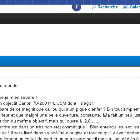
Recherche
Galer
 le monde,
que je m'en sépare !
n objectif Canon 70-200 f4 L USM dont il s'agit !
épare de ce magnifique caillou qui a un piqué d'enfer ? Bin tout simple
ieur et que malgré une belle ouverture, constante, à§a fait un peu juste.
uisition du màªme objectif, mais qui ouvre à 2,8........
endre est dans un très bon état cosmétique ! Bien entendu les lentille
sure ! Il sera livré dans sa boà®te d'origine et tout ce qu'il y avait ded
également un collier de pied et un autre pare-soleil mais tulipe, dédiés à 