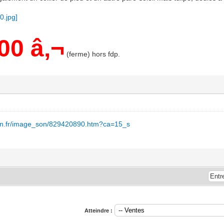
00 â‚¬
(ferme) hors fdp.
oin.fr/image_son/829420890.htm?ca=15_s
Atteindre :