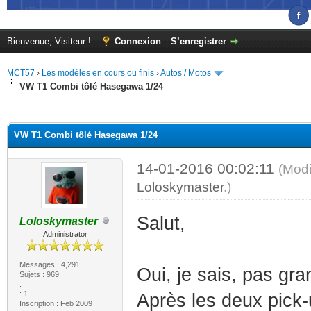
Bienvenue, Visiteur !
Connexion
S’enregistrer
MCT57
›
Les modèles en cours ou finis
›
Autos / Motos
VW T1 Combi tôlé Hasegawa 1/24
(s))
VW T1 Combi tôlé Hasegawa 1/24
14-01-2016 00:02:11
(Modi
Loloskymaster
.)
Salut,
Loloskymaster
Administrator
Messages : 4,291
Oui, je sais, pas gr
Sujets : 969
:
: 1
Après les deux pick-
Inscription : Feb 2009