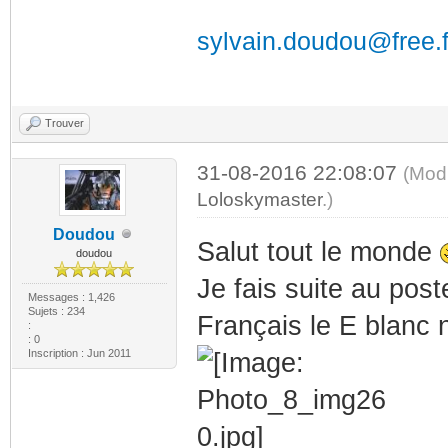
sylvain.doudou@free.f
Trouver
31-08-2016 22:08:07
(Modi
Loloskymaster
.)
Doudou
Salut tout le monde
doudou
Je fais suite au pos
Messages : 1,426
Sujets : 234
Français le E blanc
:
: 0
Inscription : Jun 2011