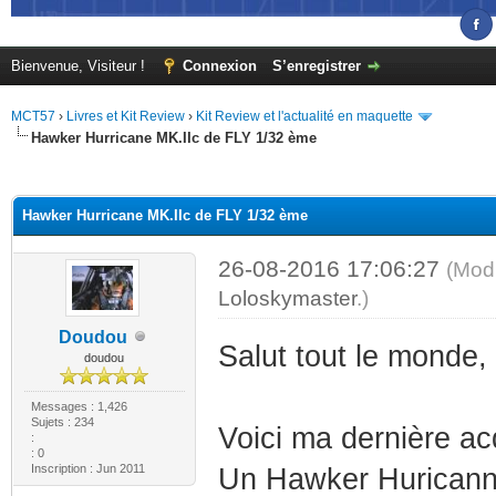
Bienvenue, Visiteur !
Connexion
S’enregistrer
MCT57
›
Livres et Kit Review
›
Kit Review et l'actualité en maquette
Hawker Hurricane MK.IIc de FLY 1/32 ème
(s))
Hawker Hurricane MK.IIc de FLY 1/32 ème
26-08-2016 17:06:27
(Modi
Loloskymaster
.)
Doudou
Salut tout le monde,
doudou
Messages : 1,426
Sujets : 234
Voici ma dernière acq
:
: 0
Inscription : Jun 2011
Un Hawker Huricann