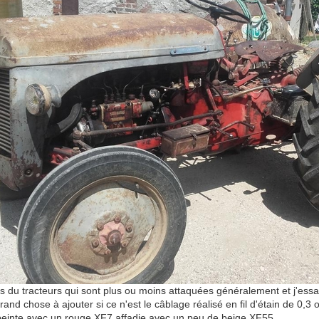
es du tracteurs qui sont plus ou moins attaquées généralement et j'ess
rand chose à ajouter si ce n'est le câblage réalisé en fil d'étain de 0,
einte avec un rouge XF7 affadie avec un peu de beige XF55.