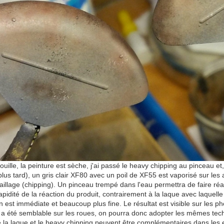
ouille, la peinture est sèche, j'ai passé le heavy chipping au pinceau e
us tard), un gris clair XF80 avec un poil de XF55 est vaporisé sur les a
caillage (chipping). Un pinceau trempé dans l'eau permettra de faire réag
apidité de la réaction du produit, contrairement à la laque avec laquelle
ion est immédiate et beaucoup plus fine. Le résultat est visible sur les p
ne a été semblable sur les roues, on pourra donc adopter les mêmes tec
la laque et le heavy chipping peuvent être complémentaires dans les ef