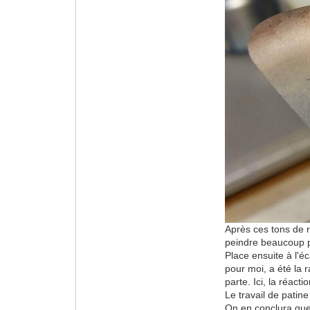
Après ces tons de r
peindre beaucoup pl
Place ensuite à l'é
pour moi, a été la r
parte. Ici, la réact
Le travail de pati
On en conclura que 