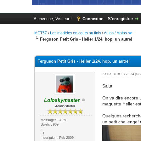
Bienvenue, Visiteur !
Connexion
S’enregistrer
MCT57
›
Les modèles en cours ou finis
›
Autos / Motos
Ferguson Petit Gris - Heller 1/24, hop, un autre!
Moyenne : 0 (0 vote(s))
1
2
3
4
5
Ferguson Petit Gris - Heller 1/24, hop, un autre!
23-03-2018 13:23:34
(Mo
Salut,
On va dire encore u
Loloskymaster
maquette Heller est 
Administrator
Quelques recherches
Messages : 4,291
un petit challenge!
Sujets : 969
:
: 1
Inscription : Feb 2009