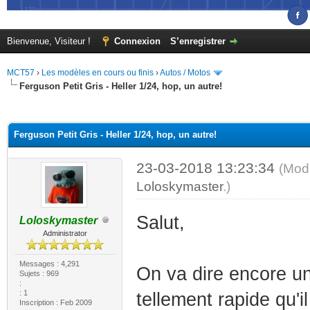
Bienvenue, Visiteur !
Connexion
S’enregistrer
MCT57
›
Les modèles en cours ou finis
›
Autos / Motos
Ferguson Petit Gris - Heller 1/24, hop, un autre!
(s))
Ferguson Petit Gris - Heller 1/24, hop, un autre!
23-03-2018 13:23:34
(Modi
Loloskymaster
.)
Salut,
Loloskymaster
Administrator
Messages : 4,291
On va dire encore un
Sujets : 969
:
: 1
tellement rapide qu'il
Inscription : Feb 2009