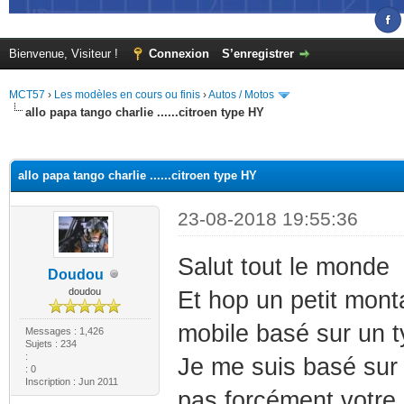
Bienvenue, Visiteur !
Connexion
S’enregistrer
MCT57
›
Les modèles en cours ou finis
›
Autos / Motos
allo papa tango charlie ......citroen type HY
(s))
allo papa tango charlie ......citroen type HY
23-08-2018 19:55:36
Salut tout le monde
Doudou
doudou
Et hop un petit mont
mobile basé sur un 
Messages : 1,426
Sujets : 234
:
Je me suis basé sur 
: 0
Inscription : Jun 2011
pas forcément votre