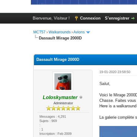
Bienvenue, Visiteur !
Connexion
S’enregistrer
MCT57
›
Walkarounds
›
Avions
Dassault Mirage 2000D
Moyenne : 5 (1 vote(s))
1
2
3
4
5
Dassault Mirage 2000D
19-01-2020 23:58:50
Salut,
Voici le Mirage 2000
Loloskymaster
Chasse. Faites vous 
Administrator
Here is a walkaround
Messages : 4,291
La galerie complète s
Sujets : 969
:
: 1
Inscription : Feb 2009