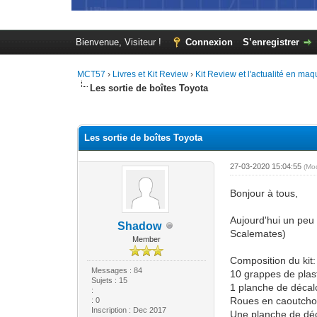
Bienvenue, Visiteur !
Connexion
S’enregistrer
MCT57
›
Livres et Kit Review
›
Kit Review et l'actualité en maq
Les sortie de boîtes Toyota
Moyenne : 0 (0 vote(s))
1
2
3
4
5
Les sortie de boîtes Toyota
27-03-2020 15:04:55
(Mo
Bonjour à tous,
Aujourd'hui un peu
Shadow
Scalemates)
Member
Composition du kit:
Messages : 84
10 grappes de plast
Sujets : 15
1 planche de déca
:
Roues en caoutch
: 0
Inscription : Dec 2017
Une planche de dé