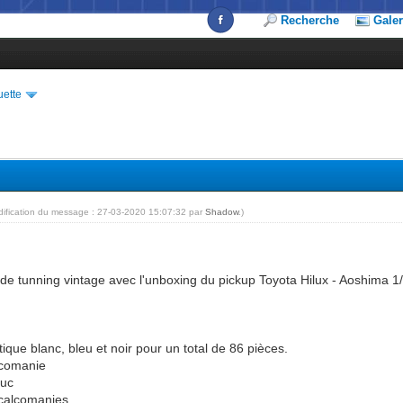
Recherche
Galer
uette
dification du message : 27-03-2020 15:07:32 par
Shadow
.)
 de tunning vintage avec l'unboxing du pickup Toyota Hilux - Aoshima 1
ique blanc, bleu et noir pour un total de 86 pièces.
lcomanie
ouc
calcomanies