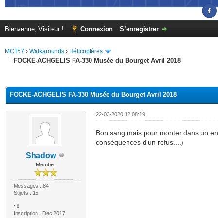
Bienvenue, Visiteur !
Connexion
S’enregistrer
MCT57
›
Walkarounds
›
Hélicoptéres
FOCKE-ACHGELIS FA-330 Musée du Bourget Avril 2018
(s))
FOCKE-ACHGELIS FA-330 Musée du Bourget Avril 2018
22-03-2020 12:08:19
Bon sang mais pour monter dans un engin 
conséquences d'un refus....)
Shadow
Member
Messages : 84
Sujets : 15
:
: 0
Inscription : Dec 2017