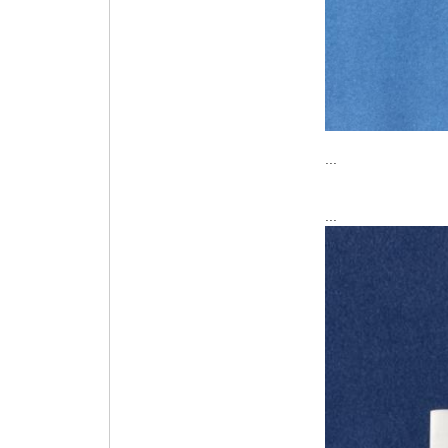
...
...