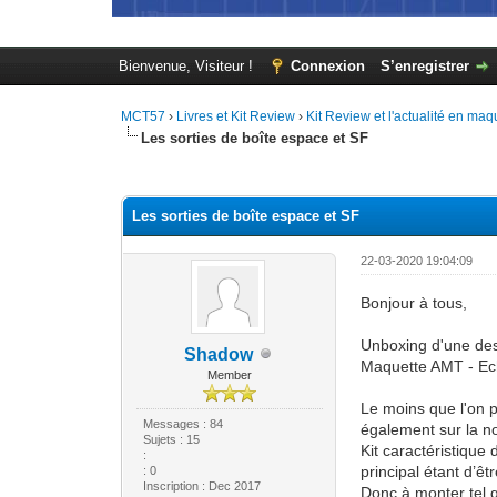
Bienvenue, Visiteur !
Connexion
S’enregistrer
MCT57
›
Livres et Kit Review
›
Kit Review et l'actualité en maq
Les sorties de boîte espace et SF
Moyenne : 0 (0 vote(s))
1
2
3
4
5
Les sorties de boîte espace et SF
22-03-2020 19:04:09
Bonjour à tous,
Unboxing d'une des
Shadow
Maquette AMT - Eche
Member
Le moins que l'on pu
Messages : 84
également sur la n
Sujets : 15
Kit caractéristique
:
principal étant d’êt
: 0
Inscription : Dec 2017
Donc à monter tel q