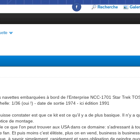
Recherche
Galer
uette
 navettes embarquées à bord de l'Enterprise NCC-1701 Star Trek TO
lle: 1/36 (oui !) - date de sortie 1974 - ici édition 1991
isse constater est que ce kit est ce qu'il y a de plus basique. Il n'y a qu
otice de montage.
 de ce que l'on peut trouver aux USA dans ce domaine: s'adressant à tou
re fan. Et puis moins c'est élitiste, plus on en vend, business is business.
ue, à savoir simplement, rapidement et sans obligation de peindre quoi 