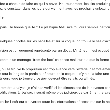
ibre à chacun de faire ce qu'il a envie. Heureusement, les kits produits
 le constater dans les jours qui viennent avec les prochains unboxing
it:
pais. De bonne qualité ? Le plastique AMT m'a toujours semblé particulier
uelques bricoles sur les nacelles et sur la coque, on trouve le sas d'acc
lsion est uniquement représenté par un décal. L'intérieur n'est occu
tente d'un montage "from the box" ça passe mal, surtout que la forme 
 où se trouve la propulsion est trop avancé vers l'extérieur et totalem
e tout le long de la partie supérieure de la coque. Il n'y a qu'à faire u
érieurs -que je trouve grossier- devront être refaits ou affinés.
première analyse, je n'ai pas vérifié si les dimensions de la navettes 
difications à réaliser, il serait même plus judicieux de carrément refair
ailler l'intérieur trouveront toute les informations nécessaires sur le ne