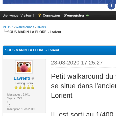
Bienvenue, Visiteur !
Connexion
S’enregistrer
MCT57
›
Walkarounds
›
Divers
SOUS MARIN LA FLORE - Lorient
(s))
SOUS MARIN LA FLORE - Lorient
23-03-2020 17:25:27
Petit walkaround du
Lavrenti
Posting Freak
se situe dans l'anc
Lorient
Messages : 2,041
Sujets : 229
:
: 0
Inscription : Feb 2009
IL est sorti au 1/4